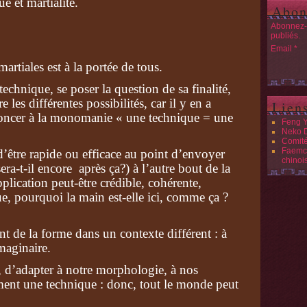
e et martialité.
Abon
Abonnez-v
publiés.
Email
martiales est à la portée de tous.
technique, se poser la question de sa finalité,
e les différentes possibilités, car il y en a
Lien
enoncer à la monomanie « une technique = une
Feng 
Neko 
Comit
Faemc 
’être rapide ou efficace au point d’envoyer
chinoi
era-t-il encore après ça?) à l’autre bout de la
pplication peut-être crédible, cohérente,
, pourquoi la main est-elle ici, comme ça ?
t de la forme dans un contexte différent : à
maginaire.
, d’adapter à notre morphologie, à nos
ent une technique : donc, tout le monde peut