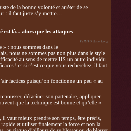
 juste de la bonne volonté et arrêter de se
r : il faut juste s’y mettre…
 est là... alors que les attaques
PHOTO Xiao Long
lle » : nous sommes dans le
 Mais, nous ne sommes pas non plus dans le style
efficacité au sens de mettre HS un autre individu
aces ! et si c’est ce que vous recherchez, il faut
’air factices puisqu’on fonctionne un peu « au
repousser, déraciner son partenaire, appliquer
vent que la technique est bonne et qu’elle «
, il vaut mieux prendre son temps, être précis,
rapide et utiliser finalement la force et non la
ns, au risque d’ailleurs de se blesser ou de blesser