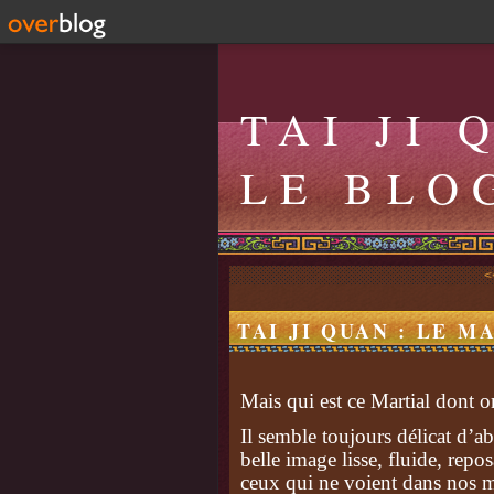
TAI JI 
LE BLO
<
TAI JI QUAN : LE 
Mais qui est ce Martial dont o
Il semble toujours délicat d’a
belle image lisse, fluide, rep
ceux qui ne voient dans nos