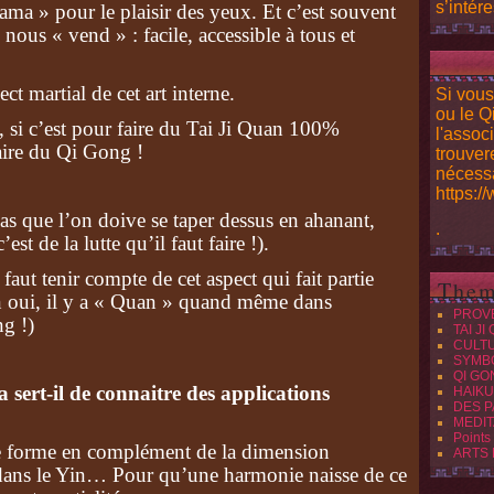
s’intére
ma » pour le plaisir des yeux. Et c’est souvent
 nous « vend » : facile, accessible à tous et
ct martial de cet art interne.
Si vous
ou le Q
 si c’est pour faire du Tai Ji Quan 100%
l'assoc
aire du Qi Gong !
trouver
nécessa
https:/
pas que l’on doive se taper dessus en ahanant,
.
st de la lutte qu’il faut faire !).
faut tenir compte de cet aspect qui fait partie
Them
n oui, il y a « Quan » quand même dans
PROV
ng !)
TAI JI
CULT
SYMB
QI GO
a sert-il de connaitre des applications
HAIKU
DES P
MEDIT
Points
e forme en complément de la dimension
ARTS
dans le Yin… Pour qu’une harmonie naisse de ce