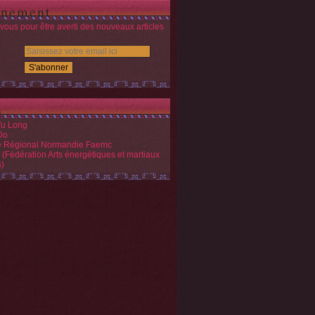
nement
ous pour être averti des nouveaux articles
s
Yu Long
Do
é Régional Normandie Faemc
(Fédération Arts énergétiques et martiaux
s)