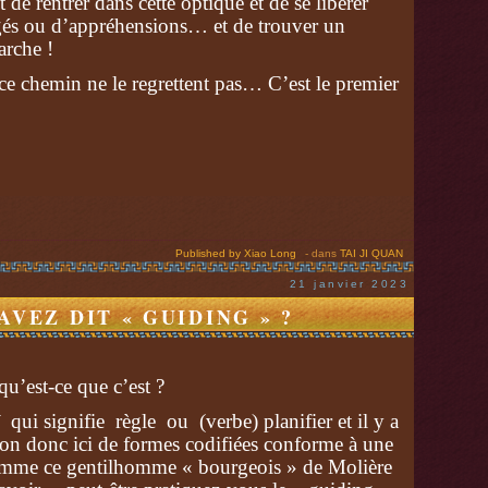
t de rentrer dans cette optique et de se libérer
gés ou d’appréhensions… et de trouver un
arche !
ce chemin ne le regrettent pas… C’est le premier
Published by Xiao Long
-
dans
TAI JI QUAN
21 janvier 2023
AVEZ DIT « GUIDING » ?
u’est-ce que c’est ?
uī qui signifie règle ou (verbe) planifier et il y a
stion donc ici de formes codifiées conforme à une
omme ce gentilhomme « bourgeois » de Molière