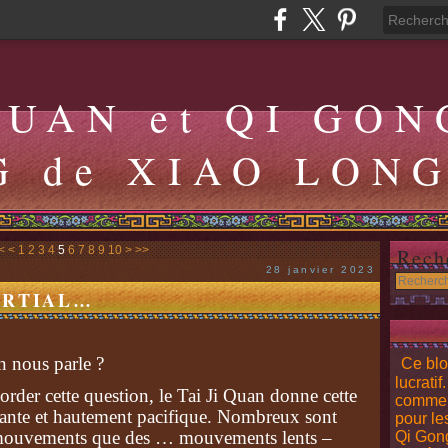
QUAN et QI GON
G de XIAO LON
<
<
1
2
3
4
5
6
7
8
9
10
>
>>
Rech
28 janvier 2023
MARTIAL…
n nous parle ?
Ce blo
lucratif
border cette question, le Tai Ji Quan donne cette
comment
osante et hautement pacifique. Nombreux sont
pour le
 mouvements que des … mouvements lents –
Qi Gong