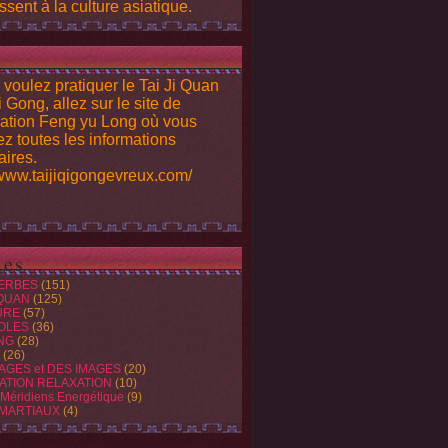
ssent à la culture asiatique.
 voulez pratiquer le Tai Ji Quan
i Gong, allez sur le site de
iation Feng yu Long où vous
ez toutes les informations
ires.
/www.taijiqigongevreux.com/
es
ERBES
(151)
 QUAN
(125)
URE
(57)
OLES
(36)
NG
(28)
(26)
AGES et DES IMAGES
(20)
ATION RELAXATION
(10)
 Méridiens Energétique
(9)
 MARTIAUX
(4)