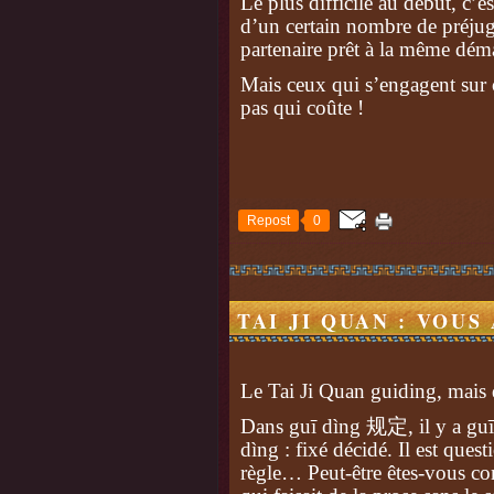
Le plus difficile au début, c’es
d’un certain nombre de préju
partenaire prêt à la même dém
Mais ceux qui s’engagent sur 
pas qui coûte !
Repost
0
TAI JI QUAN : VOUS 
Le Tai Ji Quan guiding, mais q
Dans guī dìng
规定
, il y a g
dìng : fixé décidé. Il est que
règle… Peut-être êtes-vous c