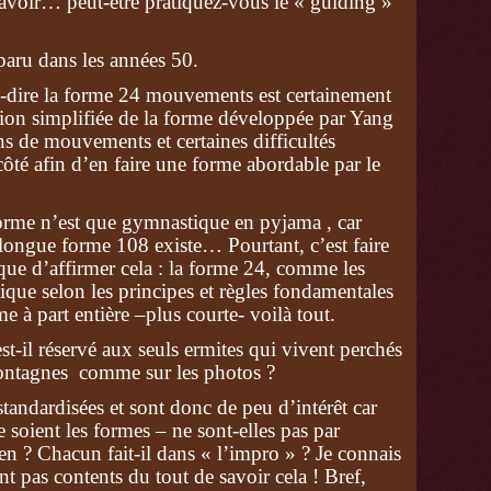
e savoir… peut-être pratiquez-vous le « guiding »
paru dans les années 50.
à-dire la forme 24 mouvements est certainement
sion simplifiée de la forme développée par Yang
 de mouvements et certaines difficultés
côté afin d’en faire une forme abordable par le
forme n’est que gymnastique en pyjama , car
longue forme 108 existe… Pourtant, c’est faire
 que d’affirmer cela : la forme 24, comme les
ique selon les principes et règles fondamentales
me à part entière –plus courte- voilà tout.
st-il réservé aux seuls ermites qui vivent perchés
ontagnes comme sur les photos ?
standardisées et sont donc de peu d’intérêt car
 soient les formes – ne sont-elles pas par
ien ? Chacun fait-il dans « l’impro » ? Je connais
nt pas contents du tout de savoir cela ! Bref,