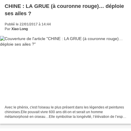
CHINE : LA GRUE (à couronne rouge)… déploie
ses ailes ?
Publié le 22/01/2017 à 14:44
Par
Xiao Long
Avec le phénix, c'est l'oiseau le plus présent dans les légendes et peintures
chinoises.Elle pouvait vivre 600 ans dit-on et serait un homme
métamorphosé en oiseau…Elle symbolise la longévité, l’élévation de l’esprit
et la sagesse… Dans la pratique du...