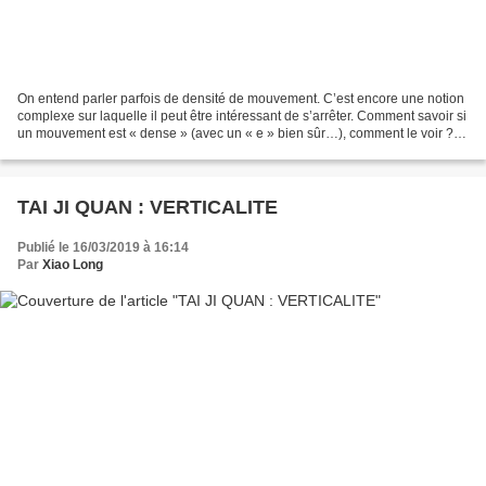
On entend parler parfois de densité de mouvement. C’est encore une notion
complexe sur laquelle il peut être intéressant de s’arrêter. Comment savoir si
un mouvement est « dense » (avec un « e » bien sûr…), comment le voir ?
Peut-on le voir ? S’il s’agissait...
TAI JI QUAN : VERTICALITE
Publié le 16/03/2019 à 16:14
Par
Xiao Long