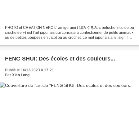
PHOTO et CREATION NEKO L' amigurumi ( 編みぐるみ « peluche tricotée ou
crochetée ») est l’art japonais qui consiste à confectionner de petits animaux
ou de petites poupées en tricot ou au crochet. Le mot japonais ami, signifie «
crocheté » ou « tricoté »,...
FENG SHUI: Des écoles et des couleurs...
Publié le 16/12/2023 à 17:21
Par
Xiao Long