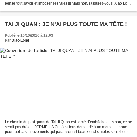
pense tout savoir et imposer ses vues !!! Mais non, rassurez-vous, Xiao Long
a toujours les deux pattes...
TAI JI QUAN : JE N’AI PLUS TOUTE MA TÊTE !
Publié le 15/10/2016 à 12:03
Par
Xiao Long
Le chemin du pratiquant de Tai Ji Quan est semé d’embûches… sinon, ce ne
serait pas drôle !! FORME :LA On s’est tous demandé à un moment donné
pourquoi ces mouvements qui paraissent si beaux et si simples sont si durs
à reproduire… Tout ça, c’est de la...