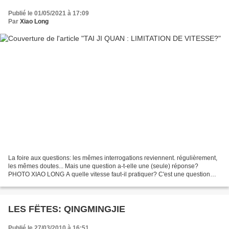
Publié le 01/05/2021 à 17:09
Par
Xiao Long
La foire aux questions: les mêmes interrogations reviennent. régulièrement,
les mêmes doutes... Mais une question a-t-elle une (seule) réponse?
PHOTO XIAO LONG A quelle vitesse faut-il pratiquer? C'est une question
sans réelle réponse (heureusement!)....
LES FËTES: QINGMINGJIE
Publié le 27/03/2010 à 16:51