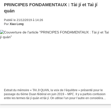
PRINCIPES FONDAMENTAUX : Tài jí et Taì jí
quán
Publié le 21/12/2019 à 14:26
Par
Xiao Long
Extrait du mémoire « TAI JI QUAN, la voix de l’équilibre » présenté pour le
passage du 6ème Duan fédéral en juin 2019 – MPC. Il y a parfois confusion
entre les termes tài jí quán et tài jí. On utilise l’un pour l’autre en considérant
« tài jí » comme...