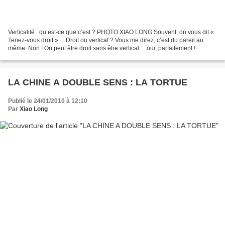
Verticalité : qu’est-ce que c’est ? PHOTO XIAO LONG Souvent, on vous dit «
Tenez-vous droit »… Droit ou vertical ? Vous me direz, c’est du pareil au
même. Non ! On peut être droit sans être vertical… oui, parfaitement !
Lorsque je réalise « l’aiguille...
LA CHINE A DOUBLE SENS : LA TORTUE
Publié le 24/01/2010 à 12:10
Par
Xiao Long