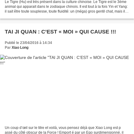
Le Tigre (Hu) est très présent dans la culture chinoise. Le Tigre est le 3ème
animal qui apparait dans le zodiaque chinois. Il est tout à la fois Yin et Yang:
il sait être toute souplesse, toute fluidité: un (méga) gros gentil chat, mais il
peut soudain...
TAI JI QUAN : C’EST « MOI » QUI CAUSE !!!
Publié le 23/04/2016 à 14:34
Par
Xiao Long
Un coup d’œil sur le titre et voilà, vous pensez déjà que Xiao Long est p
assé du côté obscur de la Force ! Emport é par un Ego surdimensionné, il