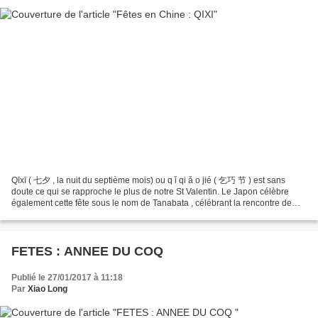
Qīxī ( 七夕 , la nuit du septième mois) ou q ǐ qi ǎ o jié ( 乞巧 节 ) est sans
doute ce qui se rapproche le plus de notre St Valentin. Le Japon célèbre
également cette fête sous le nom de Tanabata , célébrant la rencontre de
Orihime, l’étoile Véga, et de Hikoboshi,...
FETES : ANNEE DU COQ
Publié le 27/01/2017 à 11:18
Par
Xiao Long