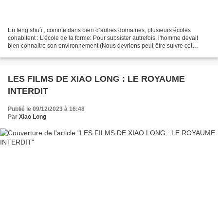
En fēng shu ǐ , comme dans bien d’autres domaines, plusieurs écoles
cohabitent : L'école de la forme: Pour subsister autrefois, l'homme devait
bien connaitre son environnement (Nous devrions peut-être suivre cet
exemple parfois et arrêter de construire...
LES FILMS DE XIAO LONG : LE ROYAUME
INTERDIT
Publié le 09/12/2023 à 16:48
Par
Xiao Long