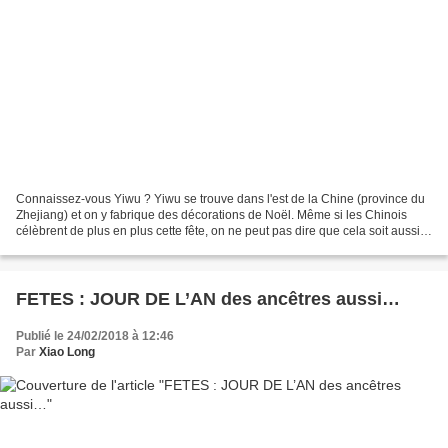
Connaissez-vous Yiwu ? Yiwu se trouve dans l'est de la Chine (province du
Zhejiang) et on y fabrique des décorations de Noël. Même si les Chinois
célèbrent de plus en plus cette fête, on ne peut pas dire que cela soit aussi
marqué que chez nous ! Et cependant,...
FETES : JOUR DE L’AN des ancêtres aussi…
Publié le 24/02/2018 à 12:46
Par
Xiao Long