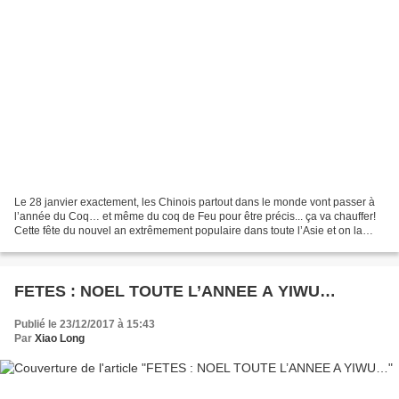
Le 28 janvier exactement, les Chinois partout dans le monde vont passer à
l’année du Coq… et même du coq de Feu pour être précis... ça va chauffer!
Cette fête du nouvel an extrêmement populaire dans toute l’Asie et on la
prépare déjà depuis plusieurs...
FETES : NOEL TOUTE L’ANNEE A YIWU…
Publié le 23/12/2017 à 15:43
Par
Xiao Long