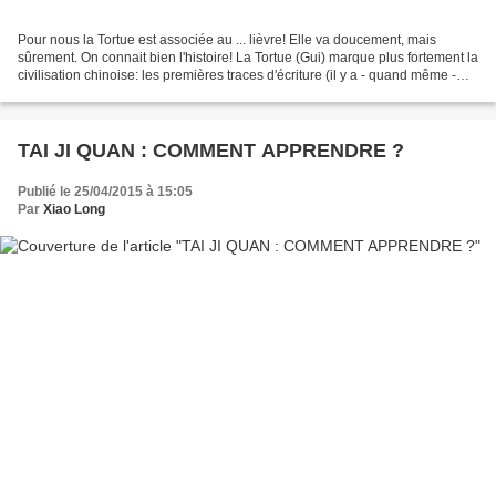
Pour nous la Tortue est associée au ... lièvre! Elle va doucement, mais
sûrement. On connait bien l'histoire! La Tortue (Gui) marque plus fortement la
civilisation chinoise: les premières traces d'écriture (il y a - quand même -
3500 ans!) étaient gravés...
TAI JI QUAN : COMMENT APPRENDRE ?
Publié le 25/04/2015 à 15:05
Par
Xiao Long