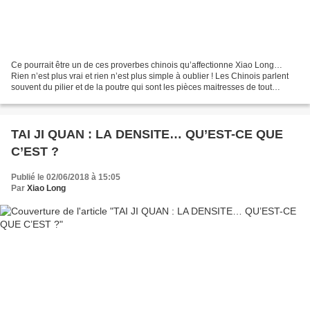
Ce pourrait être un de ces proverbes chinois qu’affectionne Xiao Long…
Rien n’est plus vrai et rien n’est plus simple à oublier ! Les Chinois parlent
souvent du pilier et de la poutre qui sont les pièces maitresses de tout
bâtiment, il n’est pas superflu...
TAI JI QUAN : LA DENSITE… QU’EST-CE QUE
C’EST ?
Publié le 02/06/2018 à 15:05
Par
Xiao Long