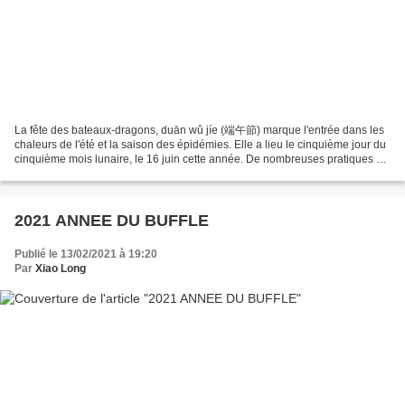
La fête des bateaux-dragons, duān wǔ jíe (端午節) marque l'entrée dans les
chaleurs de l'été et la saison des épidémies. Elle a lieu le cinquième jour du
cinquième mois lunaire, le 16 juin cette année. De nombreuses pratiques y
sont associées. Toutes ont...
2021 ANNEE DU BUFFLE
Publié le 13/02/2021 à 19:20
Par
Xiao Long