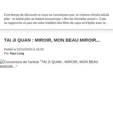
Il est temps de découvrir-si vous ne connaissez pas- le cinéma chinois wǔxiá
piàn : le wǔxiá piàn se traduit souvent par « film de chevalier errant ». Cela
se rapproche un peu de notre tradition des films de cape et d’épée avec la
dimension « fantasy...
TAI JI QUAN : MIROIR, MON BEAU MIROIR...
Publié le 02/12/2023 à 16:00
Par
Xiao Long