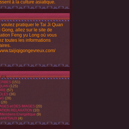
ssent à la culture asiatique.
 voulez pratiquer le Tai Ji Quan
i Gong, allez sur le site de
iation Feng yu Long où vous
ez toutes les informations
ires.
/www.taijiqigongevreux.com/
es
ERBES
(151)
 QUAN
(125)
URE
(57)
OLES
(36)
NG
(28)
(26)
AGES et DES IMAGES
(20)
ATION RELAXATION
(10)
 Méridiens Energétique
(9)
 MARTIAUX
(4)