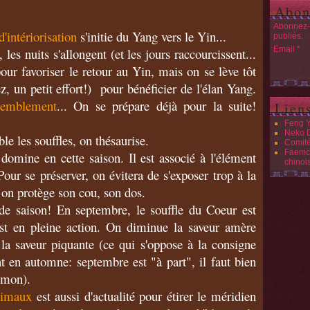
Abon
Abonnez-v
'intériorisation
s'initie du Yang vers le Yin...
publiés.
Email
les nuits s'allongent (et les jours raccourcissent...
our favoriser le retour au Yin, mais on se lève tôt
z, un petit effort!) pour bénéficier de l'élan Yang.
ssemblement
... On se prépare déjà pour la suite!
Lien
Feng 
Neko 
le les souffles, on thésaurise.
Comit
Faemc 
domine en cette saison. Il est associé à l'élément
chinoi
Pour se préserver, on évitera de s'exposer trop à la
: on protège son cou, son dos.
de saison! En septembre, le souffle du Coeur est
st en pleine action. On diminue la saveur amère
la saveur piquante (ce qui s'oppose à la consigne
t en automne: septembre est "à part", il faut bien
umon).
nimaux
est aussi d'actualité pour étirer le méridien