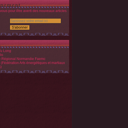
nement
ous pour être averti des nouveaux articles
s
Yu Long
Do
é Régional Normandie Faemc
(Fédération Arts énergétiques et martiaux
s)