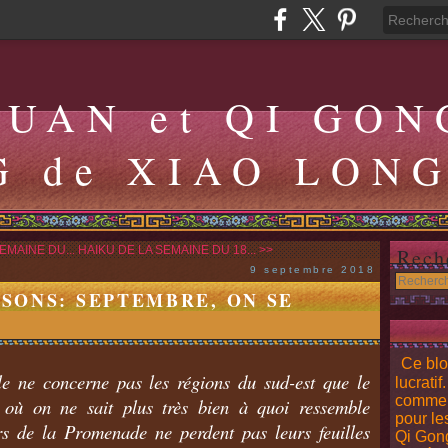
QUAN et QI GON
G de XIAO LON
EMAINE DU...
HAIKU DE LA SEMAINE DU 18... >>
Rech
9 septembre 2018
ISONS: SEPTEMBRE, ON SE
Ce blo
cle ne concerne pas les régions du sud-est que le
lucratif
comment
 où on ne sait plus très bien à quoi ressemble
pour le
rs de la Promenade ne perdent pas leurs feuilles
Qi Gong