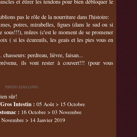
scles et étirer les tendons
pour bien débloquer le
ions pas le rôle de la nourriture dans l'histoire:
mmes, poires, mirabelles, figues (dans le sud ou si
de sous!!!), mûres (c'est le moment de se promener
noix ( si les écureuils, les geais et les pies vous en
. chasseurs: perdreau, lièvre, faisan...
évenu, ils vont rester à couvert!!! (pour vous
PHOTO XIAO LONG
ien sûr!
os Intestin :
05 Août > 15 Octobre
stomac :
16 Octobre > 03 Novembre
 Novembre > 14 Janvier 2019