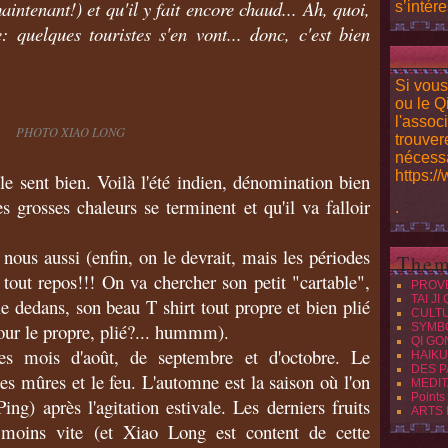
maintenant!) et qu'il y fait encore chaud... Ah, quoi,
s’intére
 quelques touristes s'en vont... donc, c'est bien
Si vous
ou le Q
l'assoc
PHOTO XIAO LONG
trouver
nécessa
https:/
 le sent bien. Voilà l'été indien, dénomination bien
 grosses chaleurs se terminent et qu'il va falloir
.
 nous aussi (enfin, on le devrait, mais les périodes
Them
tout repos!!! On va chercher son petit "cartable",
PROV
TAI JI
e dedans, son beau T shirt tout propre et bien plié
CULT
our le propre, plié?... hummm).
SYMB
QI GO
s mois d'août, de septembre et d'octobre. Le
HAIKU
DES P
les mûres et le feu. L'automne est la saison où l'on
MEDIT
Points
ing) après l'agitation estivale. Les derniers fruits
ARTS
 moins vite (et Xiao Long est content de cette