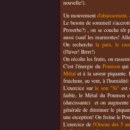
nouvelle!).
Un mouvement
d'abaissement, d
Le besoin de sommeil s'accroit, 
Proverbe?) , on se couche tôt p
aussi (sauf les marmottes! Alle
On recherche
la paix, le ra
(l'hiver! Brrrr!)
On récolte les fruits, on rassemb
C'est l'énergie du
Poumon
qui 
Métal
et à la saveur piquante. 
fraicheur, au vent, à l'humidité
L'exercice sur
le son "Si"
est 
faible, le Métal du Poumon e
(durcissante) et on augmente 
générale de diminuer le piquan
une exception! On freine le Po
L'exercice de
l'Oiseau des 5 a