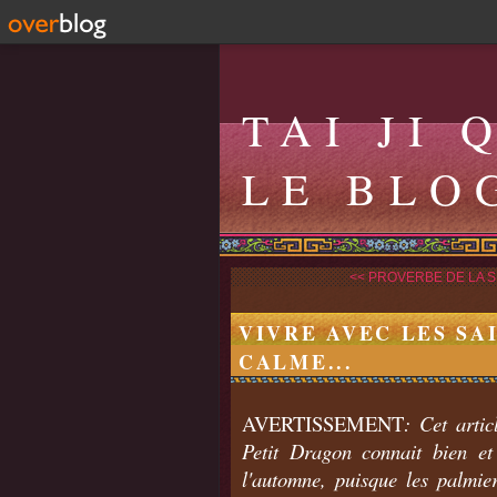
TAI JI 
LE BLO
<< PROVERBE DE LA S
VIVRE AVEC LES SA
CALME...
AVERTISSEMENT
: Cet arti
Petit Dragon connait bien et
l'automne, puisque les palmie