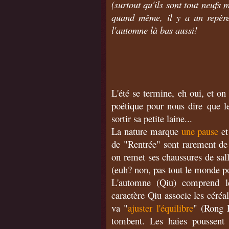
(surtout qu'ils sont tout neufs 
quand même, il y a un repère:
l'automne là bas aussi!
L'été se termine, eh oui, et on
poétique pour nous dire que les
sortir sa petite laine...
La nature marque
une pause
et
de "Rentrée" sont rarement de 
on remet ses chaussures de sall
(euh? non, pas tout le monde p
L'automne (Qiu) comprend le
caractère Qiu associe les céréa
va "
ajuster l'équilibre
" (Rong P
tombent. Les haies poussent