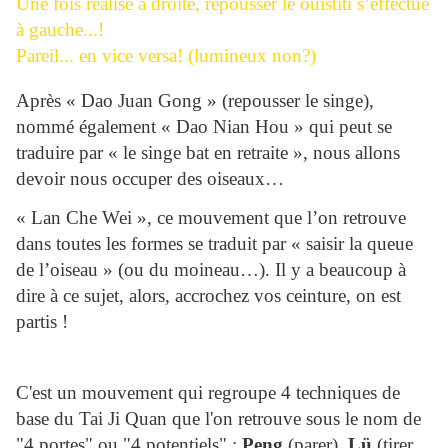
Une fois réalisé à droite, repousser le ouistiti s’effectue
à gauche...!
Pareil... en vice versa! (lumineux non?)
Après « Dao Juan Gong » (repousser le singe),
nommé également « Dao Nian Hou » qui peut se
traduire par « le singe bat en retraite », nous allons
devoir nous occuper des oiseaux…
« Lan Che Wei », ce mouvement que l’on retrouve
dans toutes les formes se traduit par « saisir la queue
de l’oiseau » (ou du moineau…). Il y a beaucoup à
dire à ce sujet, alors, accrochez vos ceinture, on est
partis !
C'est un mouvement qui regroupe 4 techniques de
base du Tai Ji Quan que l'on retrouve sous le nom de
"4 portes" ou "4 potentiels" :
Peng
(parer),
Lü
(tirer