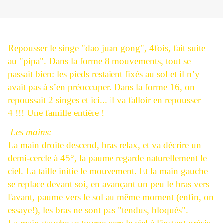
Repousser le singe "dao juan gong", 4fois, fait suite
au "pipa". Dans la forme 8 mouvements, tout se
passait bien: les pieds restaient fixés au sol et il n’y
avait pas à s’en préoccuper. Dans la forme 16, on
repoussait 2 singes et ici... il va falloir en repousser
4 !!! Une famille entière !
Les mains:
La main droite descend, bras relax, et va décrire un
demi-cercle à 45°, la paume regarde naturellement le
ciel. La taille initie le mouvement. Et la main gauche
se replace devant soi, en avançant un peu le bras vers
l'avant, paume vers le sol au même moment (enfin, on
essaye!), les bras ne sont pas "tendus, bloqués".
La main gauche se tourne vers le ciel à l'instant précis