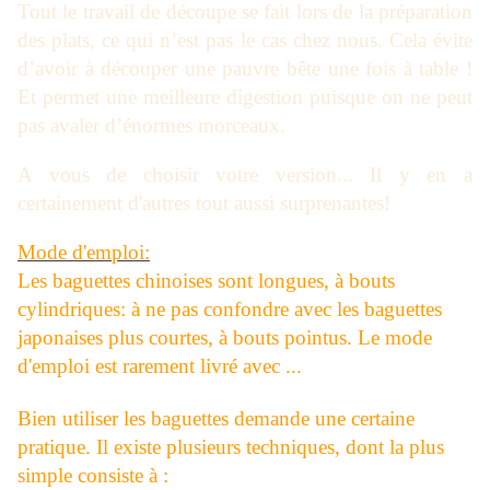
Tout le travail de découpe se fait lors de la préparation
des plats, ce qui n’est pas le cas chez nous. Cela évite
d’avoir à découper une pauvre bête une fois à table !
Et permet une meilleure digestion puisque on ne peut
pas avaler d’énormes morceaux.
A vous de choisir votre version... Il y en a
certainement d'autres tout aussi surprenantes!
Mode d'emploi:
Les baguettes chinoises sont longues, à bouts
cylindriques: à ne pas confondre avec les baguettes
japonaises plus courtes, à bouts pointus. Le mode
d'emploi est rarement livré avec ...
Bien utiliser les baguettes demande une certaine
pratique. Il existe plusieurs techniques, dont la plus
simple consiste à :