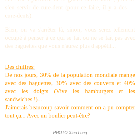
s’en servir de cure-dent (pour ce faire, il y a des …
cure-dents).
Bien, on va s'arrêter là, sinon, vous serez tellement
occupé à penser à ce qui se fait ou ne se fait pas avec
des baguettes que vous n'aurez plus d'appétit...
Des chiffres:
De nos jours, 30% de la population mondiale mange
avec des baguettes, 30% avec des couverts et 40%
avec les doigts (Vive les hamburgers et les
sandwiches !)...
J'aimerais beaucoup savoir comment on a pu compter
tout ça... Avec un boulier peut-être?
PHOTO Xiao Long