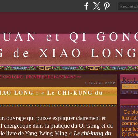
QUAN et QI GON
G de XIAO LON
 XIAO LONG...
PROVERBE DE LA SEMAINE >>
Rech
1 février 2022
AO LONG : « Le CHI-KUNG du
Ce blo
un ouvrage qui puisse expliquer clairement et
lucratif
comment
 l’énergétique dans la pratique du Qi Gong et du
pour le
ire le livre de Yang Jwing Ming
« Le chi-kung du
Qi Gong