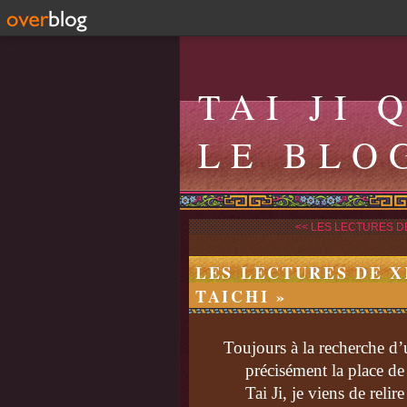
TAI JI 
LE BLO
<< LES LECTURES DE
LES LECTURES DE XI
TAICHI »
Toujours à la recherche d’
précisément la place de
Tai Ji, je viens de rel