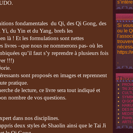
s’intére
BUDO.
initions fondamentales du Qi, des Qi Gong, des
Si vous
 Yi, du Yin et du Yang, brefs les
ou le Q
l'assoc
en là ! Et les formulations sont nettes
trouver
res livres –que nous ne nommerons pas- où les
nécessa
https:/
mbiquées qu’il faut s’y reprendre à plusieurs fois
er !!!)
.
éorie.
téressants sont proposés en images et reprennent
Them
ute pratique.
PROV
TAI JI
herche de lecture, ce livre sera tout indiqué et
CULT
bon nombre de vos questions.
SYMB
QI GO
HAIKU
DES P
MEDIT
pert dans nos disciplines.
Points
ARTS
appris deux styles de Shaolin ainsi que le Tai Ji
et le Qi Gong.