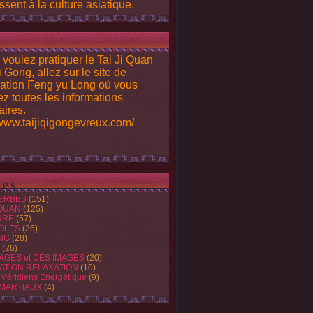
ssent à la culture asiatique.
 voulez pratiquer le Tai Ji Quan
i Gong, allez sur le site de
iation Feng yu Long où vous
ez toutes les informations
ires.
/www.taijiqigongevreux.com/
es
ERBES
(151)
 QUAN
(125)
URE
(57)
OLES
(36)
NG
(28)
(26)
AGES et DES IMAGES
(20)
ATION RELAXATION
(10)
 Méridiens Energétique
(9)
 MARTIAUX
(4)