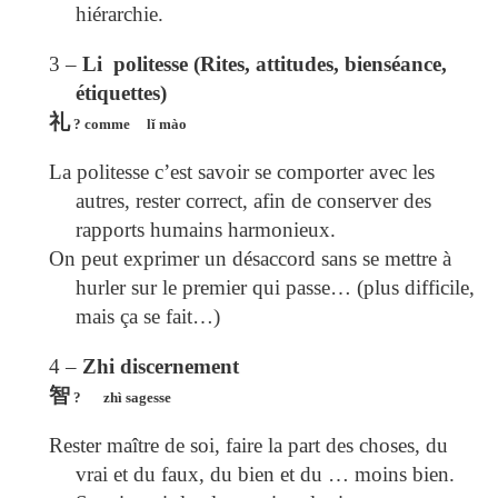
hiérarchie.
3 –
Li politesse (Rites, attitudes, bienséance,
étiquettes)
礼
? comme l
ǐ
mào
La politesse c’est savoir se comporter avec les
autres, rester correct, afin de conserver des
rapports humains harmonieux.
On peut exprimer un désaccord sans se mettre à
hurler sur le premier qui passe… (plus difficile,
mais ça se fait…)
4 –
Zhi discernement
智
?
zhì sagesse
Rester maître de soi, faire la part des choses, du
vrai et du faux, du bien et du … moins bien.