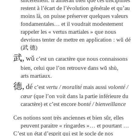
sincèrement. Il aimerait bien que ces disciplines
restent à l’écart de l’évolution générale et qu’au
moins là, on puisse préserver quelques valeurs
fondamentales… et il voudrait modestement
rappeler les « vertus martiales » que nous
devrions tenter de mettre en application : w
ǔ
dé
(
武
德
)
武,
wǔ
c’est un caractère que nous connaissons
bien, celui que l’on retrouve dans w
ǔ
shù,
arts martiaux.
德,
dé
c’est
vertu / moralité
mais aussi
volonté /
cœur
(que l’on voit dans la partie inférieure du
caractère) et c’est encore
bonté / bienveillance
Ces notions sont très anciennes et bien sûr, elles
peuvent paraitre « ringardes »… et pourtant …
C’est un état d’esprit qui est le socle de nos