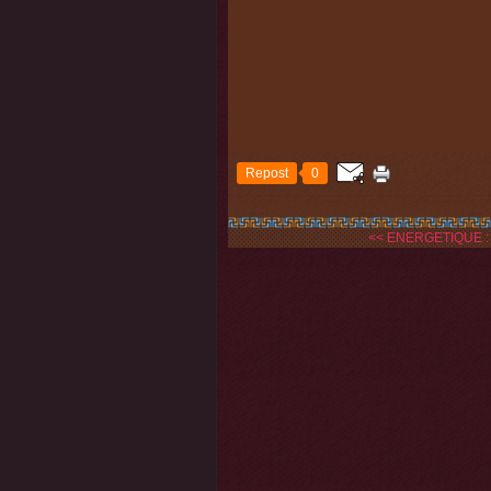
Repost
0
<< ENERGETIQUE :