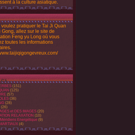
ssent à la culture asiatique.
 voulez pratiquer le Tai Ji Quan
i Gong, allez sur le site de
iation Feng yu Long où vous
ez toutes les informations
ires.
/www.taijiqigongevreux.com/
es
ERBES
(151)
 QUAN
(125)
URE
(57)
OLES
(36)
NG
(28)
(26)
AGES et DES IMAGES
(20)
ATION RELAXATION
(10)
 Méridiens Energétique
(9)
 MARTIAUX
(4)