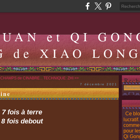
QUAN et QI GON
G de XIAO LON
 CHAMPS de CINABRE...
TECHNIQUE: ZHI >>
Rech
7 décembre 2021
ine
7 fois à terre
Ce blo
lucratif
8 fois debout
comment
pour le
Qi Gong