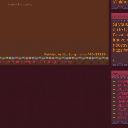
s’intére
Photo Xiao Long
Si vous
ou le Q
l'assoc
trouver
nécessa
https:/
Published by Xiao Long
-
dans
PROVERBES
.
 CHAMPS de CINABRE...
TECHNIQUE: ZHI >>
Them
PROV
TAI JI
CULT
SYMB
QI GO
HAIKU
DES P
MEDIT
Points
ARTS