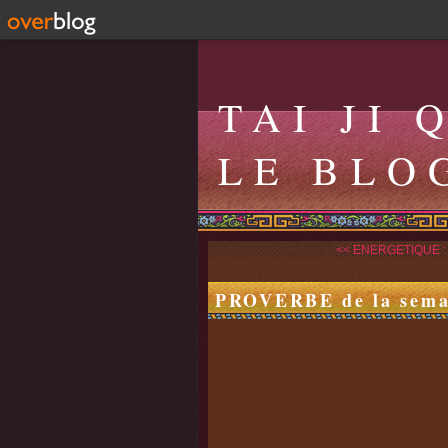
TAI JI 
LE BLO
<< ENERGETIQUE :
PROVERBE de la sema