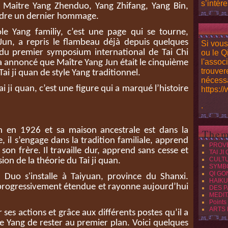
s’intére
e Maitre Yang Zhenduo, Yang Zhifang, Yang Bin,
ndre un dernier hommage.
ole Yang familiy, c’est une page qui se tourne,
 Jun, a repris le flambeau déjà depuis quelques
Si vous
s du premier symposium international de Tai Chi
ou le Q
l'assoc
 annoncé que Maître Yang Jun était le cinquième
trouver
 Tai ji quan de style Yang traditionnel.
nécessa
i ji quan, c’est une figure qui a marqué l’histoire
https:/
.
 en 1926 et sa maison ancestrale est dans la
Them
 il s’engage dans la tradition familiale, apprend
PROV
son frère. Il travaille dur, apprend sans cesse et
TAI JI
CULT
n de la théorie du Tai ji quan.
SYMB
QI GO
uo s'installe à Taiyuan, province du Shanxi.
HAIKU
st progressivement étendue et rayonne aujourd’hui
DES P
MEDIT
Points
ARTS
 ses actions et grâce aux différents postes qu’il a
lle Yang de rester au premier plan. Voici quelques