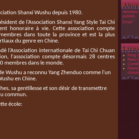
Abon
Abonnez-v
ssociation Shanxi Wushu depuis 1980.
publiés.
ésident de l’Association Shanxi Yang Style Tai Chi
Email
ent honoraire à vie. Cette association compte
embres dans toute la province et est la plus
rtiaux du genre en Chine.
Lien
é l’Association internationale de Tai Chi Chuan
Feng 
tion, l'association compte désormais 28 centres
Neko 
000 membres dans le monde.
Comit
Faemc 
e de Wushu a reconnu Yang Zhenduo comme l'un
chinoi
 Wushu en Chine.
hes, sa gentillesse et son désir de transmettre
s du commun.
ette école: