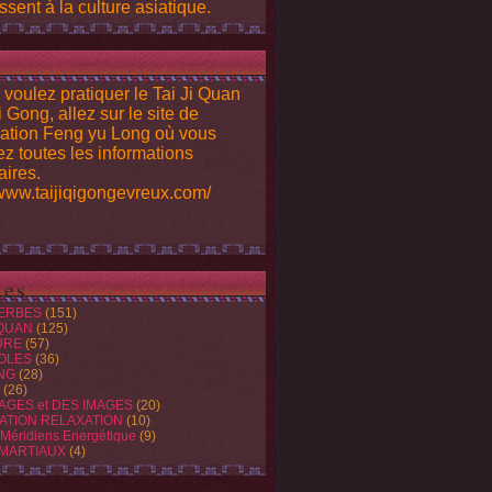
ssent à la culture asiatique.
 voulez pratiquer le Tai Ji Quan
i Gong, allez sur le site de
iation Feng yu Long où vous
ez toutes les informations
ires.
/www.taijiqigongevreux.com/
es
ERBES
(151)
 QUAN
(125)
URE
(57)
OLES
(36)
NG
(28)
(26)
AGES et DES IMAGES
(20)
ATION RELAXATION
(10)
 Méridiens Energétique
(9)
 MARTIAUX
(4)