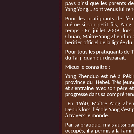
pays ainsi que les parents d
Yang Yong… sont venus lui re
Pour les pratiquants de l’éc
même si son petit fils, Yang
temps : En juillet 2009, lor
Chuan, Maître Yang Zhenduo a
héritier officiel de la lignée du
Pour tous les pratiquants de Ta
du Tai ji quan qui disparait.
Mieux le connaitre :
Yang Zhenduo est né à Pékin
province du Hebei. Très jeune,
et s’entraine avec son père et 
progresse dans sa compréhensio
En 1960, Maître Yang Zhen D
Depuis lors, l’école Yang s'e
à travers le monde.
Par sa pratique, mais aussi par
occupés, il a permis à la fami