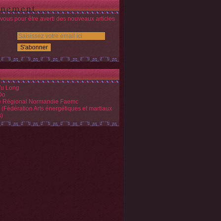
nement
ous pour être averti des nouveaux articles
s
Yu Long
Do
é Régional Normandie Faemc
(Fédération Arts énergétiques et martiaux
s)