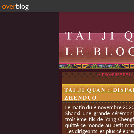
TAI JI 
LE BLO
<< PROVERBE DE LA
TAI JI QUAN : DIS
ZHENDUO
Le matin du 9 novembre 2020 a
Shanxi une grande cérémoni
troisième fils de Yang Cheng
quitté ce monde au petit ma
Les dirigeants les plus célèbre