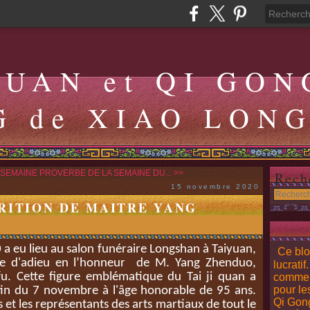
QUAN et QI GON
G de XIAO LON
 SEMAINE
PROVERBE DE LA SEMAINE DU... >>
Rech
15 novembre 2020
PARITION DE MAITRE YANG
 eu lieu au salon funéraire Longshan à Taiyuan,
Ce blo
e d'adieu en l’honneur de M. Yang Zhenduo,
lucratif
fu. Cette figure emblématique du Tai ji quan a
comment
pour le
tin du 7 novembre à l'âge honorable de 95 ans.
Qi Gong
s et les représentants des arts martiaux de tout le