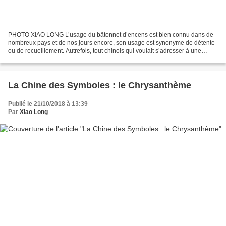
PHOTO XIAO LONG L’usage du bâtonnet d’encens est bien connu dans de
nombreux pays et de nos jours encore, son usage est synonyme de détente
ou de recueillement. Autrefois, tout chinois qui voulait s’adresser à une
divinité, utilisait un bâtonnet d’encens....
La Chine des Symboles : le Chrysanthème
Publié le 21/10/2018 à 13:39
Par
Xiao Long