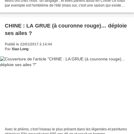
fleurs ont chez nous "un langage", et elles parlent aussi en Chine! Le lotus
par exemple est l'emblème de l'été (mais oui, c'est une saison qui existe
aussi en Normandie!)....
CHINE : LA GRUE (à couronne rouge)… déploie
ses ailes ?
Publié le 22/01/2017 à 14:44
Par
Xiao Long
Avec le phénix, c'est l'oiseau le plus présent dans les légendes et peintures
chinoises.Elle pouvait vivre 600 ans dit-on et serait un homme