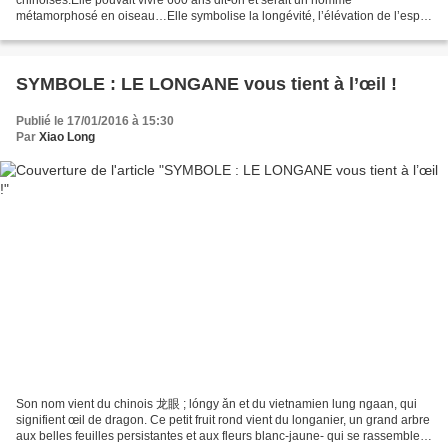
métamorphosé en oiseau…Elle symbolise la longévité, l’élévation de l’esprit
et la sagesse… Dans la pratique du...
SYMBOLE : LE LONGANE vous tient à l’œil !
Publié le 17/01/2016 à 15:30
Par
Xiao Long
Son nom vient du chinois 龙眼 ; lóngy ǎn et du vietnamien lung ngaan, qui
signifient œil de dragon. Ce petit fruit rond vient du longanier, un grand arbre
aux belles feuilles persistantes et aux fleurs blanc-jaune- qui se rassemblent