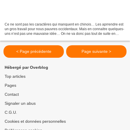
Ce ne sont pas les caractères qui manquent en chinois… Les aprrendre est
un gros travail pour nous pauvres occidentaux. Mais en connaitre quelques-
uns n’est pas une mauvaise idée… On ne va donc pas tout de suite en
apprendre 2000…juste un … double ! Ce...
< Page précédente
Page suivante >
Hébergé par Overblog
Top articles
Pages
Contact
Signaler un abus
C.G.U.
Cookies et données personnelles