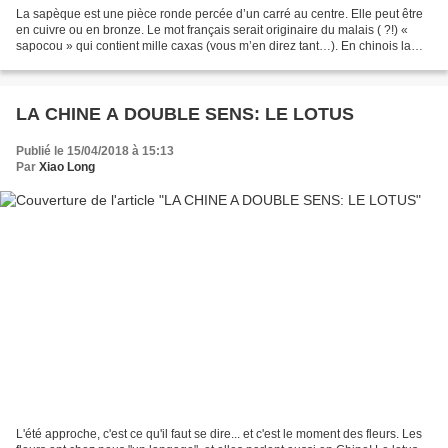
La sapèque est une pièce ronde percée d’un carré au centre. Elle peut être
en cuivre ou en bronze. Le mot français serait originaire du malais ( ?!) «
sapocou » qui contient mille caxas (vous m’en direz tant…). En chinois la
pièce était désignée par 钱...
LA CHINE A DOUBLE SENS: LE LOTUS
Publié le 15/04/2018 à 15:13
Par
Xiao Long
L'été approche, c'est ce qu'il faut se dire... et c'est le moment des fleurs. Les