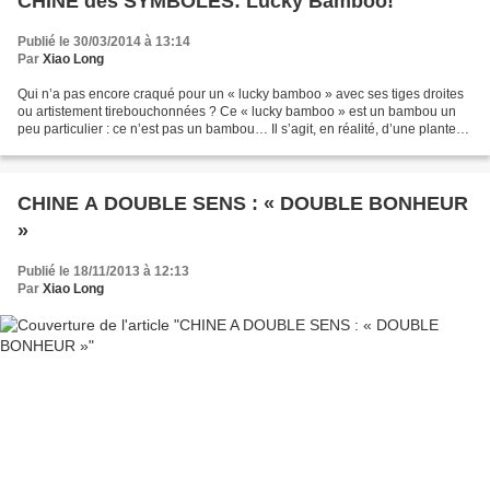
CHINE des SYMBOLES: Lucky Bamboo!
Publié le 30/03/2014 à 13:14
Par
Xiao Long
Qui n’a pas encore craqué pour un « lucky bamboo » avec ses tiges droites
ou artistement tirebouchonnées ? Ce « lucky bamboo » est un bambou un
peu particulier : ce n’est pas un bambou… Il s’agit, en réalité, d’une plante
originaire du Cameroun appelée...
CHINE A DOUBLE SENS : « DOUBLE BONHEUR
»
Publié le 18/11/2013 à 12:13
Par
Xiao Long