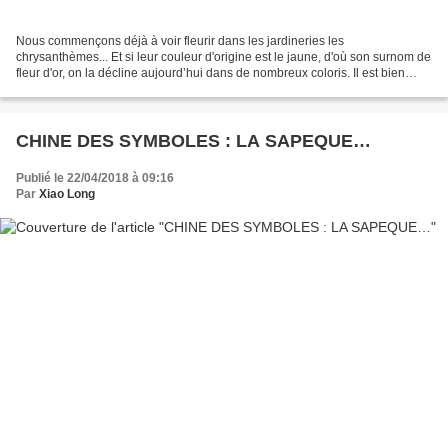
Nous commençons déjà à voir fleurir dans les jardineries les
chrysanthèmes... Et si leur couleur d'origine est le jaune, d'où son surnom de
fleur d'or, on la décline aujourd’hui dans de nombreux coloris. Il est bien
dommage que nous, Français, en ayons...
CHINE DES SYMBOLES : LA SAPEQUE…
Publié le 22/04/2018 à 09:16
Par
Xiao Long