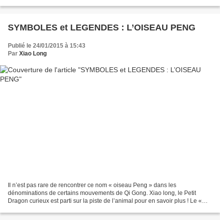
à l’extrémité des branches...
SYMBOLES et LEGENDES : L’OISEAU PENG
Publié le 24/01/2015 à 15:43
Par
Xiao Long
Il n’est pas rare de rencontrer ce nom « oiseau Peng » dans les
dénominations de certains mouvements de Qi Gong. Xiao long, le Petit
Dragon curieux est parti sur la piste de l’animal pour en savoir plus ! Le «
Peng » (鵬) ou « Da Peng » (大鵬) est un rapace...