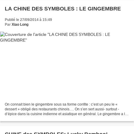
LA CHINE DES SYMBOLES : LE GINGEMBRE
Publié le 27/09/2014 à 15:49
Par
Xiao Long
On connait bien le gingembre sous sa forme confite : c’est un peu le «
dessert » obligé des restaurants chinois…. On s’en sert aussi- surtout -
d’épice dans la cuisine indienne et asiatique en général. Le gingembre a la
réputation d’être anti-inflammatoire,...